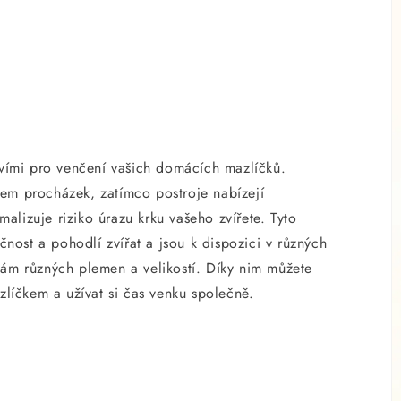
stvími pro venčení vašich domácích mazlíčků.
hem procházek, zatímco postroje nabízejí
alizuje riziko úrazu krku vašeho zvířete. Tyto
ost a pohodlí zvířat a jsou k dispozici v různých
bám různých plemen a velikostí. Díky nim můžete
íčkem a užívat si čas venku společně.