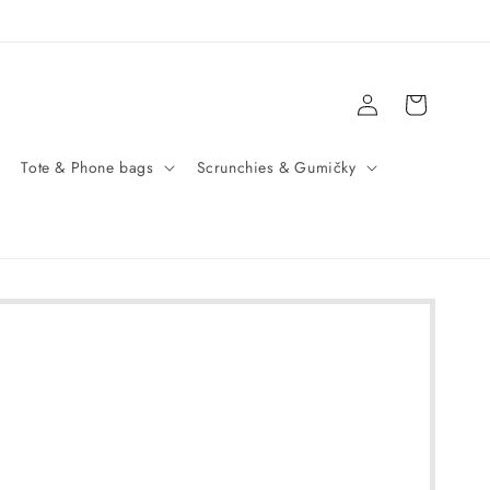
Přihlásit
Košík
se
Tote & Phone bags
Scrunchies & Gumičky