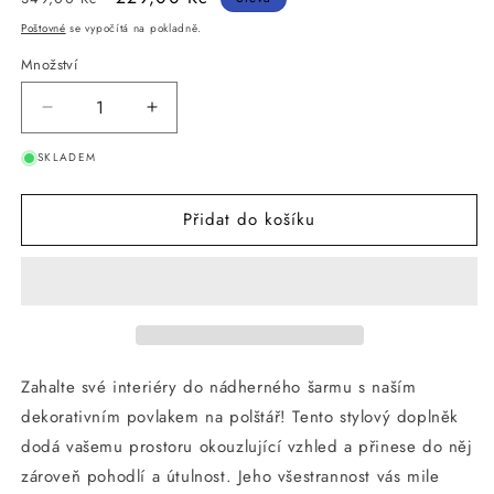
cena
cena
Poštovné
se vypočítá na pokladně.
Množství
Snížit
Zvýšit
množství
množství
SKLADEM
produktu
produktu
ANNAM
ANNAM
povlak
povlak
Přidat do košíku
Námořnická
Námořnická
modrá;
modrá;
průměr
průměr
38
38
*
*
8
8
cm
cm
Zahalte své interiéry do nádherného šarmu s naším
s
s
dekorativním povlakem na polštář! Tento stylový doplněk
jádrem
jádrem
dodá vašemu prostoru okouzlující vzhled a přinese do něj
zároveň pohodlí a útulnost. Jeho všestrannost vás mile