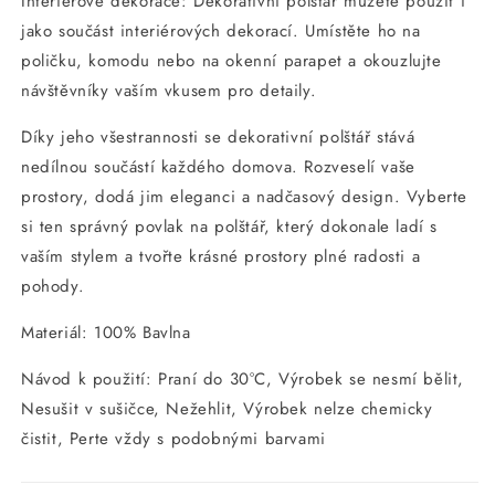
Interiérové dekorace: Dekorativní polštář můžete použít i
jako součást interiérových dekorací. Umístěte ho na
poličku, komodu nebo na okenní parapet a okouzlujte
návštěvníky vaším vkusem pro detaily.
Díky jeho všestrannosti se dekorativní polštář stává
nedílnou součástí každého domova. Rozveselí vaše
prostory, dodá jim eleganci a nadčasový design. Vyberte
si ten správný povlak na polštář, který dokonale ladí s
vaším stylem a tvořte krásné prostory plné radosti a
pohody.
Materiál: 100% Bavlna
Návod k použití: Praní do 30°C, Výrobek se nesmí bělit,
Nesušit v sušičce, Nežehlit, Výrobek nelze chemicky
čistit, Perte vždy s podobnými barvami