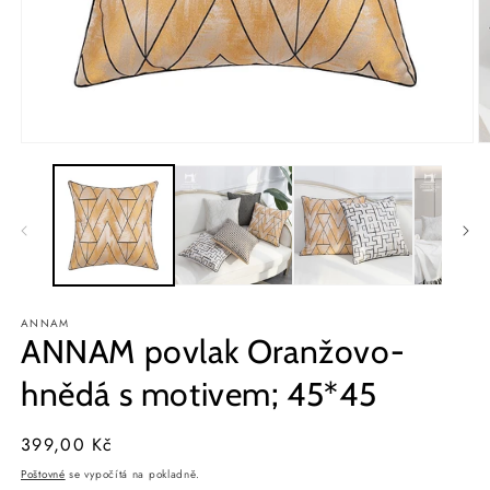
Otevřít
O
multimédia
m
1
2
v
v
modálním
m
okně
o
ANNAM
ANNAM povlak Oranžovo-
hnědá s motivem; 45*45
Běžná
399,00 Kč
cena
Poštovné
se vypočítá na pokladně.