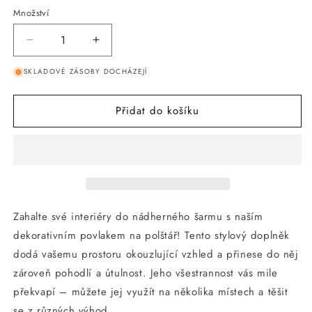
Množství
Snížit
Zvýšit
množství
množství
SKLADOVÉ ZÁSOBY DOCHÁZEJÍ
produktu
produktu
ANNAM
ANNAM
povlak
povlak
Přidat do košíku
Oranžovo-
Oranžovo-
hnědá
hnědá
s
s
motivem;
motivem;
45*45
45*45
Zahalte své interiéry do nádherného šarmu s naším
dekorativním povlakem na polštář! Tento stylový doplněk
dodá vašemu prostoru okouzlující vzhled a přinese do něj
zároveň pohodlí a útulnost. Jeho všestrannost vás mile
překvapí – můžete jej využít na několika místech a těšit
se z různých výhod.