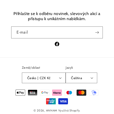
Přihlašte se k odběru novinek, slevových akcí a
přístupu k unikátním nabídkám.
E-mail
Facebook
Země/oblast
Jazyk
Česko | CZK Kč
Čeština
Platební
metody
© 2026,
ANNAM
Využívá Shopify.