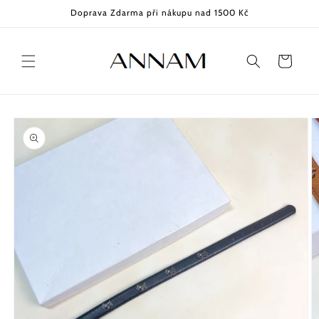
Přejít k
Doprava Zdarma při nákupu nad 1500 Kč
obsahu
Košík
Přejít na
informace
o
produktu