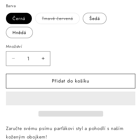
Barva
Černá
Tmavě červená
Šedá
Vyprodaná
nebo
nedostupná
Hnědá
varianta
Množství
Snížit
Zvýšit
množství
množství
produktu
produktu
Přidat do košíku
ANNAM
ANNAM
Kožený
Kožený
obojek
obojek
2x34,5
2x34,5
-
-
42
42
cm
cm
Zaručte svému psímu parťákovi styl a pohodlí s naším
koženým obojkem!