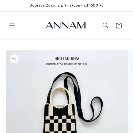
Přejít k
Doprava Zdarma při nákupu nad 1500 Kč
obsahu
Košík
Přejít na
informace
o
produktu