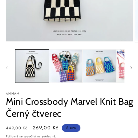
Otevřít
O
multimédia
m
1
2
v
v
modálním
m
okně
o
ANNAM
Mini Crossbody Marvel Knit Bag
Černý čtverec
Běžná
Výprodejová
269,00 Kč
449,00 Kč
Sleva
cena
cena
Poštovné
se vypočítá na pokladně.