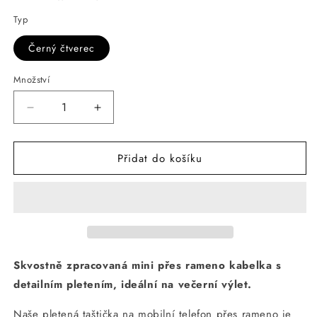
Typ
Černý čtverec
Množství
Snížit
Zvýšit
množství
množství
produktu
produktu
Přidat do košíku
Mini
Mini
Crossbody
Crossbody
Marvel
Marvel
Knit
Knit
Bag
Bag
Černý
Černý
čtverec
čtverec
Skvostně zpracovaná mini přes rameno kabelka s
detailním pletením, ideální na večerní výlet.
Naše pletená taštička na mobilní telefon přes rameno je