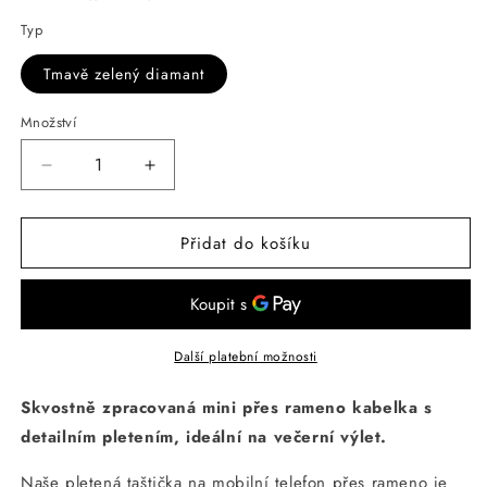
Typ
Tmavě zelený diamant
Množství
Snížit
Zvýšit
množství
množství
produktu
produktu
Přidat do košíku
Mini
Mini
Crossbody
Crossbody
Marvel
Marvel
Knit
Knit
Bag
Bag
Tmavě
Tmavě
Další platební možnosti
zelený
zelený
diamant
diamant
Skvostně zpracovaná mini přes rameno kabelka s
detailním pletením, ideální na večerní výlet.
Naše pletená taštička na mobilní telefon přes rameno je