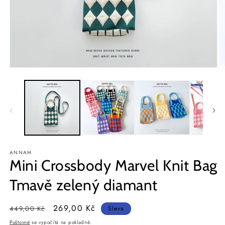
Otevřít
O
multimédia
m
1
2
v
v
modálním
m
okně
o
ANNAM
Mini Crossbody Marvel Knit Bag
Tmavě zelený diamant
Běžná
Výprodejová
269,00 Kč
449,00 Kč
Sleva
cena
cena
Poštovné
se vypočítá na pokladně.