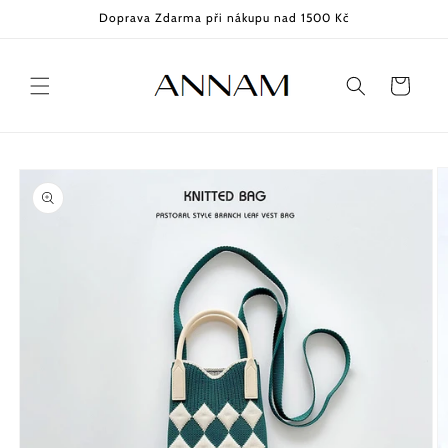
Přejít k
Doprava Zdarma při nákupu nad 1500 Kč
obsahu
Košík
Přejít na
informace
o
produktu