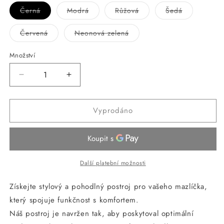
Černá
Modrá
Růžová
Šedá
Vyprodaná
Vyprodaná
Vyprodaná
Vyprodaná
nebo
nebo
nebo
nebo
nedostupná
nedostupná
nedostupná
nedostupná
Červená
Neonová zelená
varianta
varianta
varianta
varianta
Vyprodaná
Vyprodaná
nebo
nebo
nedostupná
nedostupná
Množství
varianta
varianta
Snížit
Zvýšit
množství
množství
produktu
produktu
Vyprodáno
ANNAM
ANNAM
Postroj
Postroj
pro
pro
zviřata
zviřata
L
L
Další platební možnosti
Získejte stylový a pohodlný postroj pro vašeho mazlíčka,
který spojuje funkčnost s komfortem.
Náš postroj je navržen tak, aby poskytoval optimální