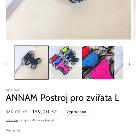
Otevřít
O
multimédia
m
1
2
v
v
modálním
m
okně
o
ANNAM
ANNAM Postroj pro zviřata L
Běžná
Výprodejová
199,00 Kč
360,00 Kč
Vyprodáno
cena
cena
Poštovné
se vypočítá na pokladně.
Varianta