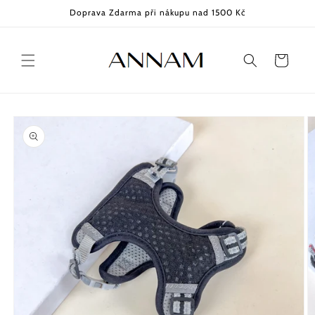
Přejít k
Doprava Zdarma při nákupu nad 1500 Kč
obsahu
Košík
Přejít na
informace
o
produktu