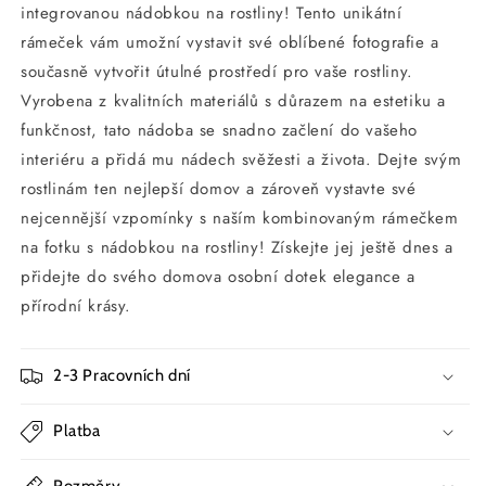
integrovanou nádobkou na rostliny! Tento unikátní
15.24
15.24
cm
cm
rámeček vám umožní vystavit své oblíbené fotografie a
současně vytvořit útulné prostředí pro vaše rostliny.
Vyrobena z kvalitních materiálů s důrazem na estetiku a
funkčnost, tato nádoba se snadno začlení do vašeho
interiéru a přidá mu nádech svěžesti a života. Dejte svým
rostlinám ten nejlepší domov a zároveň vystavte své
nejcennější vzpomínky s naším kombinovaným rámečkem
na fotku s nádobkou na rostliny! Získejte jej ještě dnes a
přidejte do svého domova osobní dotek elegance a
přírodní krásy.
2-3 Pracovních dní
Platba
Rozměry