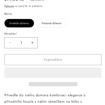
cena
Poštovné
se vypočítá na pokladně.
Barva
Světlé dřevo
Tmavé dřevo
Vyprodaná
Vyprodaná
nebo
nebo
nedostupná
nedostupná
Množství
varianta
varianta
Snížit
Zvýšit
množství
množství
produktu
produktu
Vyprodáno
Rámeček
Rámeček
na
na
2
2
fotky
fotky
s
s
nádobkou
nádobkou
na
na
rostliny
rostliny
Přiveďte do svého domova kombinaci elegance a
10.16
10.16
přírodního kouzla s naším rámečkem na fotku s
x
x