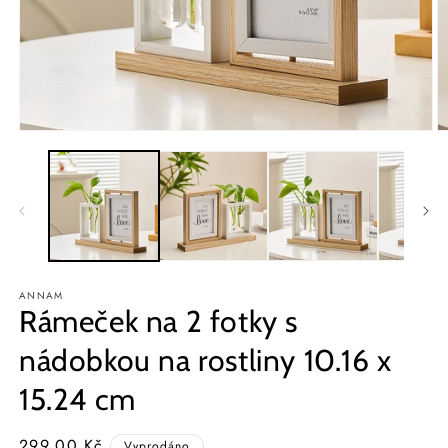
Otevřít
O
multimédia
m
1
2
v
v
modálním
m
okně
o
ANNAM
Rámeček na 2 fotky s
nádobkou na rostliny 10.16 x
15.24 cm
Běžná
299,00 Kč
Vyprodáno