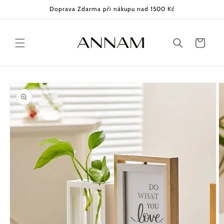
Přejít k
Doprava Zdarma při nákupu nad 1500 Kč
obsahu
Košík
Přejít na
informace
o
produktu