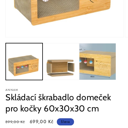
Otevřít
O
multimédia
m
1
2
v
v
modálním
m
okně
o
ANNAM
Skládací škrabadlo domeček
pro kočky 60x30x30 cm
Běžná
Výprodejová
699,00 Kč
899,00 Kč
Sleva