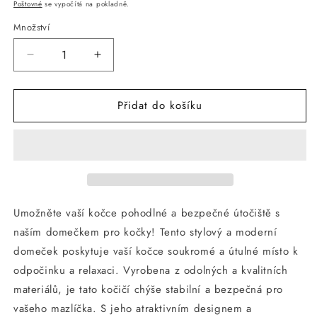
cena
cena
Poštovné
se vypočítá na pokladně.
Množství
Snížit
Zvýšit
množství
množství
produktu
produktu
Přidat do košíku
Skládací
Skládací
škrabadlo
škrabadlo
domeček
domeček
pro
pro
kočky
kočky
60x30x30
60x30x30
cm
cm
Umožněte vaší kočce pohodlné a bezpečné útočiště s
naším domečkem pro kočky! Tento stylový a moderní
domeček poskytuje vaší kočce soukromé a útulné místo k
odpočinku a relaxaci. Vyrobena z odolných a kvalitních
materiálů, je tato kočičí chýše stabilní a bezpečná pro
vašeho mazlíčka. S jeho atraktivním designem a