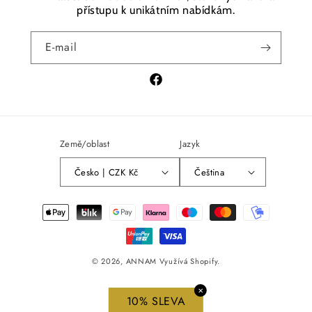
přístupu k unikátním nabídkám.
E-mail
Facebook
Země/oblast
Jazyk
Česko | CZK Kč
Čeština
Platební
metody
© 2026,
ANNAM
Využívá Shopify.
✕
10% SLEVA