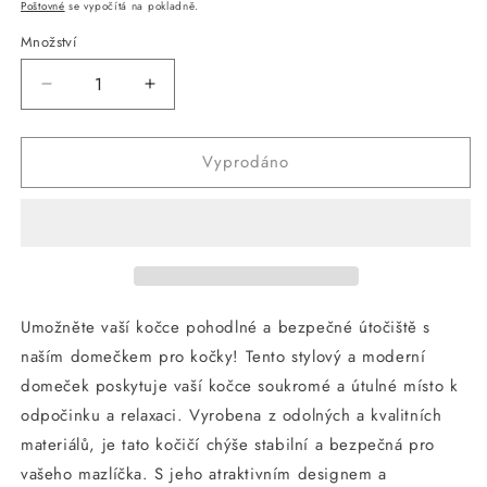
cena
cena
Poštovné
se vypočítá na pokladně.
Množství
Snížit
Zvýšit
množství
množství
produktu
produktu
Vyprodáno
Skládací
Skládací
škrabadlo
škrabadlo
domeček
domeček
pro
pro
kočky
kočky
60x30x30
60x30x30
cm
cm
Umožněte vaší kočce pohodlné a bezpečné útočiště s
naším domečkem pro kočky! Tento stylový a moderní
domeček poskytuje vaší kočce soukromé a útulné místo k
odpočinku a relaxaci. Vyrobena z odolných a kvalitních
materiálů, je tato kočičí chýše stabilní a bezpečná pro
vašeho mazlíčka. S jeho atraktivním designem a