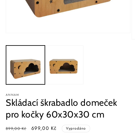
Otevřít
multimédia
O
1
m
v
2
modálním
v
okně
m
o
ANNAM
Skládací škrabadlo domeček
pro kočky 60x30x30 cm
Běžná
Výprodejová
699,00 Kč
899,00 Kč
Vyprodáno