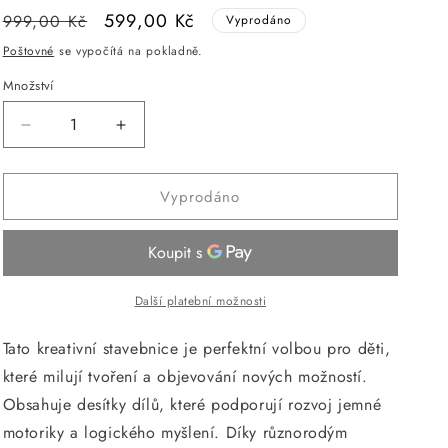
Běžná
Výprodejová
599,00 Kč
999,00 Kč
Vyprodáno
cena
cena
Poštovné
se vypočítá na pokladně.
Množství
Snížit
Zvýšit
množství
množství
produktu
produktu
Vyprodáno
Stavebnice
Stavebnice
sportovní
sportovní
auto
auto
492
492
ks,
ks,
52x35x7.5
52x35x7.5
Další platební možnosti
cm
cm
Tato kreativní stavebnice je perfektní volbou pro děti,
které milují tvoření a objevování nových možností.
Obsahuje desítky dílů, které podporují rozvoj jemné
motoriky a logického myšlení. Díky různorodým