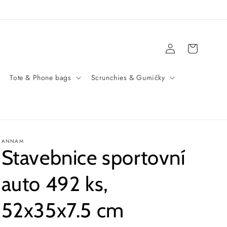
Přihlásit
Košík
se
Tote & Phone bags
Scrunchies & Gumičky
ANNAM
Stavebnice sportovní
auto 492 ks,
52x35x7.5 cm