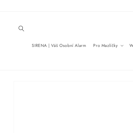
Přejít k
obsahu
SIRENA | Váš Osobní Alarm
Pro Mazlíčky
W
Přejít na
informace
o
produktu