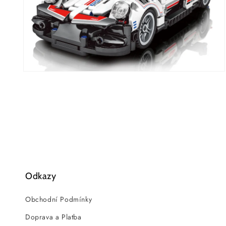
Otevřít
multimédia
2
v
modálním
okně
Odkazy
Obchodní Podmínky
Doprava a Platba