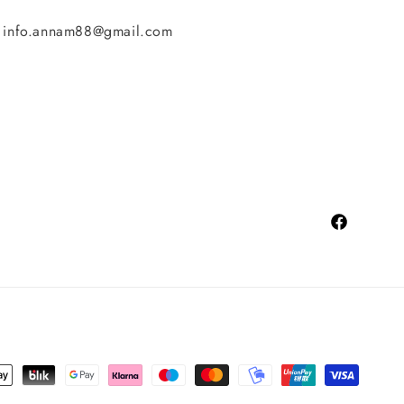
info.annam88@gmail.com
Facebook
tební
tody