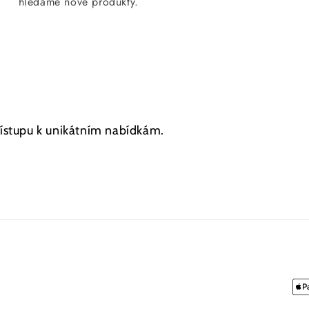
hledámé nové produkty.
přístupu k unikátním nabídkám.
Pla
me