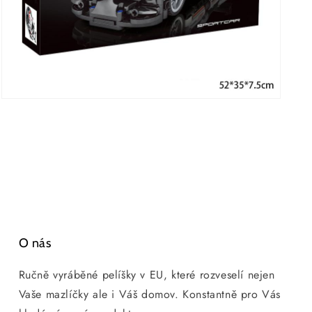
Otevřít
multimédia
3
v
modálním
okně
O nás
Ručně vyráběné pelíšky v EU, které rozveselí nejen
Vaše mazlíčky ale i Váš domov. Konstantně pro Vás