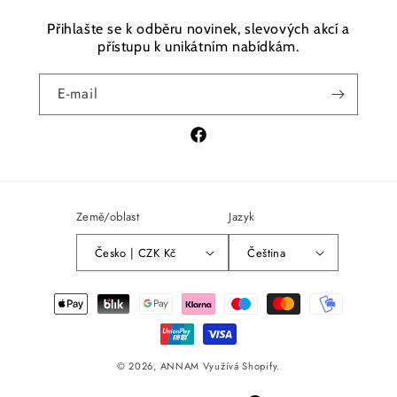
Přihlašte se k odběru novinek, slevových akcí a
přístupu k unikátním nabídkám.
E-mail
Facebook
Země/oblast
Jazyk
Česko | CZK Kč
Čeština
Platební
metody
© 2026,
ANNAM
Využívá Shopify.