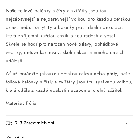
párty
párty
svatba
svatba
Naše foliové balónky s čísly a zvířátky jsou tou
rodina
rodina
nejzábavnější a nejbarevnější volbou pro každou dětskou
setkání
setkání
oslavu nebo párty! Tyto balónky jsou ideální dekorací,
dekorace
dekorace
hliníková
hliníková
která zpříjemní každou chvíli plnou radosti a veselí.
fólie
fólie
Skvěle se hodí pro narozeninové oslavy, pohádkové
balón
balón
večírky, dětské karnevaly, školní akce, a mnoho dalších
velmi
velmi
událostí!
rychle
rychle
peníze
peníze
Ať už pořádáte jakoukoli dětskou oslavu nebo párty, naše
zpět
zpět
foliové balónky s čísly a zvířátky jsou tou správnou volbou,
která udělá z každé události nezapomenutelný zážitek.
Materiál: Fólie
2-3 Pracovních dní