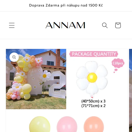
Přejít k
Doprava Zdarma při nákupu nad 1500 Kč
obsahu
Košík
Přejít na
informace
o
produktu