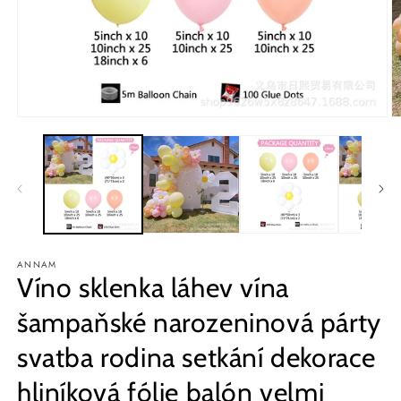
Otevřít
O
multimédia
m
1
2
v
v
modálním
m
okně
o
ANNAM
Víno sklenka láhev vína
šampaňské narozeninová párty
svatba rodina setkání dekorace
hliníková fólie balón velmi