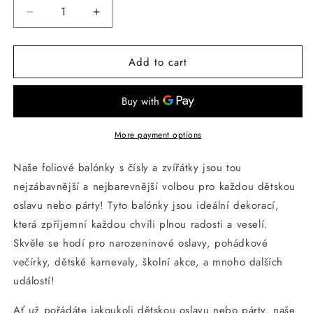
Decrease
Increase
quantity
quantity
for
for
Add to cart
100cm/100cm/40&quot;
100cm/100cm/40&quot;
dětské
dětské
modré
modré
číslo
číslo
6
6
More payment options
Naše foliové balónky s čísly a zvířátky jsou tou
nejzábavnější a nejbarevnější volbou pro každou dětskou
oslavu nebo párty! Tyto balónky jsou ideální dekorací,
která zpříjemní každou chvíli plnou radosti a veselí.
Skvěle se hodí pro narozeninové oslavy, pohádkové
večírky, dětské karnevaly, školní akce, a mnoho dalších
událostí!
Ať už pořádáte jakoukoli dětskou oslavu nebo párty, naše