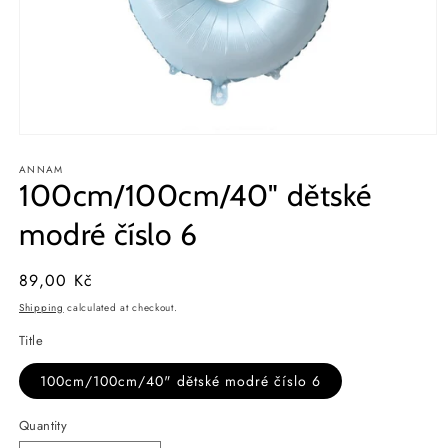
Open
media
ANNAM
1
100cm/100cm/40" dětské
in
modal
modré číslo 6
Regular
89,00 Kč
price
Shipping
calculated at checkout.
Title
100cm/100cm/40" dětské modré číslo 6
Quantity