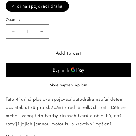
41dílná spojovací dráha
Quantity
Decrease
Increase
quantity
quantity
for
for
Add to cart
41dílná
41dílná
spojovací
spojovací
dráha
dráha
More payment options
Tato 41dílná plastová spojovací autodráha nabízí dětem
dostatek dílků pro skládání středně velkých tratí. Děti se
mohou zapojit do tvorby různých tvarů a oblouků, což
rozvíjí jejich jemnou motoriku a kreativní myšlení.