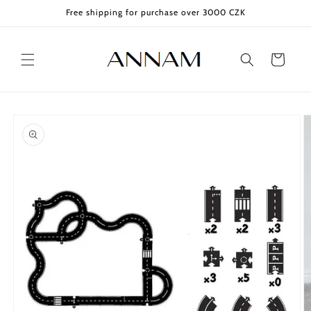
Skip to
Free shipping for purchase over 3000 CZK
content
Cart
Skip to
product
information