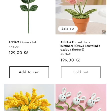
Sold out
ANNAM Olivový list
ANNAM Konvalinka v
květináči Růžová konvalinka
Vendor:
ANNAM
ozdoba (hotová)
Regular
129,00 Kč
Vendor:
ANNAM
price
Regular
199,00 Kč
price
Add to cart
Sold out