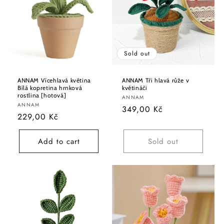
Sold out
ANNAM Vícehlavá květina
ANNAM Tři hlavá růže v
Bílá kopretina hrnková
květináči
rostlina [hotová]
Vendor:
ANNAM
Vendor:
ANNAM
Regular
349,00 Kč
Regular
229,00 Kč
price
price
Add to cart
Sold out