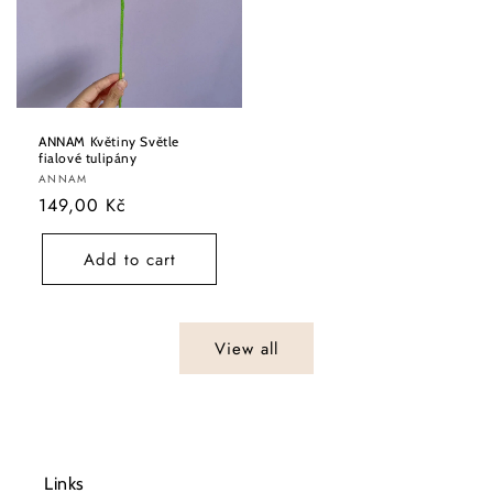
ANNAM Květiny Světle
fialové tulipány
Vendor:
ANNAM
Regular
149,00 Kč
price
Add to cart
View all
Links