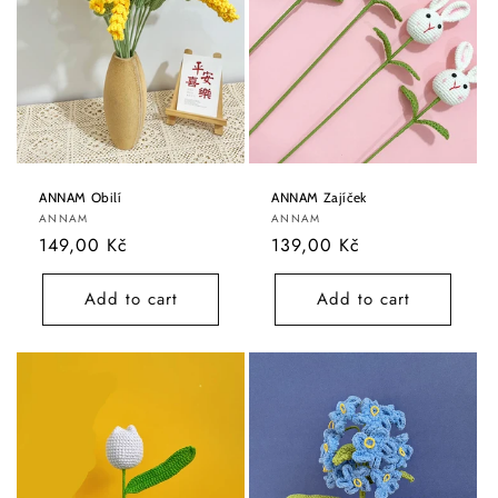
ANNAM Obilí
ANNAM Zajíček
Vendor:
Vendor:
ANNAM
ANNAM
Regular
149,00 Kč
Regular
139,00 Kč
price
price
Add to cart
Add to cart