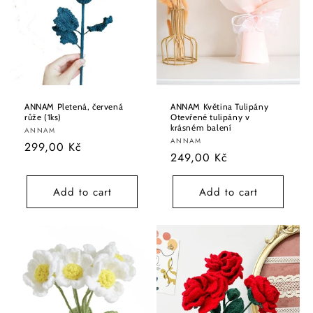
ANNAM Pletená, červená
ANNAM Květina Tulipány
růže (1ks)
Otevřené tulipány v
krásném balení
Vendor:
ANNAM
Vendor:
ANNAM
Regular
299,00 Kč
Regular
249,00 Kč
price
price
Add to cart
Add to cart