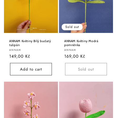
Sold out
ANNAM Květiny Bílý buclatý
ANNAM Květiny Modrá
tulipán
pomněnka
Vendor:
Vendor:
ANNAM
ANNAM
Regular
149,00 Kč
Regular
169,00 Kč
price
price
Add to cart
Sold out