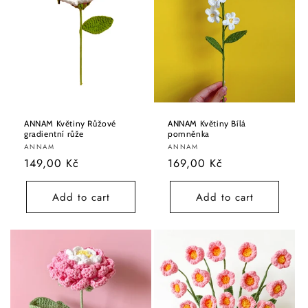
ANNAM Květiny Růžové
ANNAM Květiny Bílá
gradientní růže
pomněnka
Vendor:
Vendor:
ANNAM
ANNAM
Regular
149,00 Kč
Regular
169,00 Kč
price
price
Add to cart
Add to cart