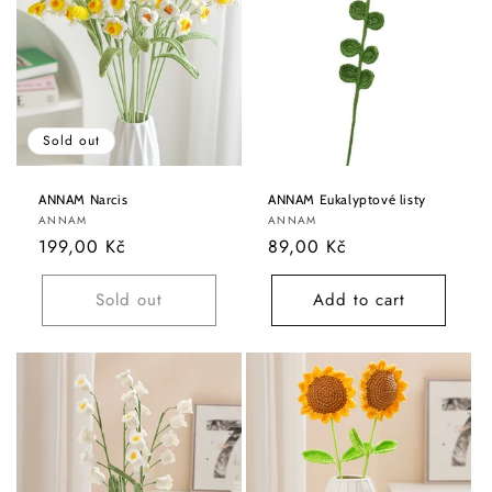
Sold out
ANNAM Narcis
ANNAM Eukalyptové listy
Vendor:
Vendor:
ANNAM
ANNAM
Regular
199,00 Kč
Regular
89,00 Kč
price
price
Sold out
Add to cart