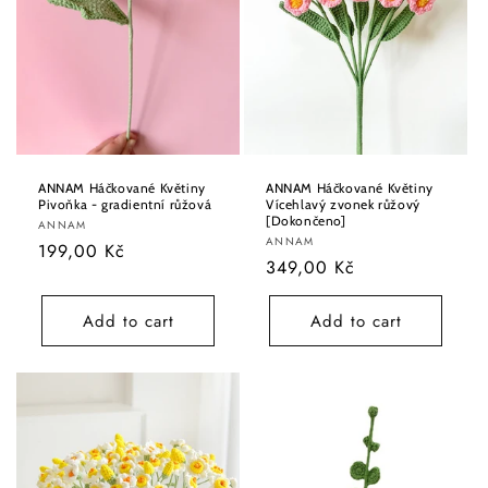
ANNAM Háčkované Květiny
ANNAM Háčkované Květiny
Pivoňka - gradientní růžová
Vícehlavý zvonek růžový
[Dokončeno]
Vendor:
ANNAM
Vendor:
ANNAM
Regular
199,00 Kč
Regular
349,00 Kč
price
price
Add to cart
Add to cart