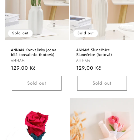
Sold out
Sold out
ANNAM Konvalinky Jedna
ANNAM Slunečnice
bílá konvalinka (hotová)
Slunečnice (hotová)
Vendor:
Vendor:
ANNAM
ANNAM
Regular
129,00 Kč
Regular
129,00 Kč
price
price
Sold out
Sold out