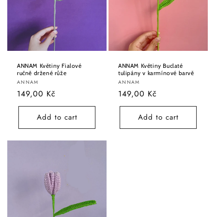
ANNAM Květiny Fialové
ANNAM Květiny Buclaté
ručně držené růže
tulipány v karmínové barvě
Vendor:
Vendor:
ANNAM
ANNAM
Regular
149,00 Kč
Regular
149,00 Kč
price
price
Add to cart
Add to cart