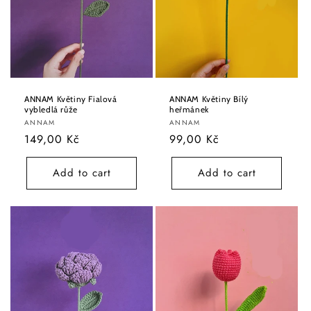
ANNAM Květiny Fialová
ANNAM Květiny Bílý
vybledlá růže
heřmánek
Vendor:
Vendor:
ANNAM
ANNAM
Regular
149,00 Kč
Regular
99,00 Kč
price
price
Add to cart
Add to cart