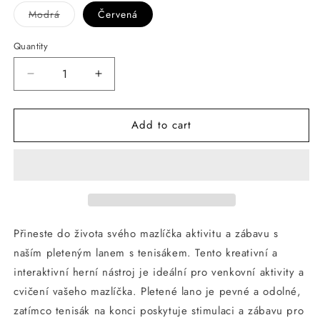
Modrá
Červená
Variant
sold
out
Quantity
or
unavailable
Decrease
Increase
quantity
quantity
for
for
Add to cart
ANNAM
ANNAM
Lano
Lano
s
s
míčkem
míčkem
30
30
cm
cm
Přineste do života svého mazlíčka aktivitu a zábavu s
naším pleteným lanem s tenisákem. Tento kreativní a
interaktivní herní nástroj je ideální pro venkovní aktivity a
cvičení vašeho mazlíčka. Pletené lano je pevné a odolné,
zatímco tenisák na konci poskytuje stimulaci a zábavu pro