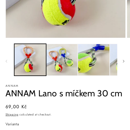
Open
O
media
m
1
2
in
in
modal
m
ANNAM
ANNAM Lano s míčkem 30 cm
Regular
69,00 Kč
price
Shipping
calculated at checkout.
Varianta