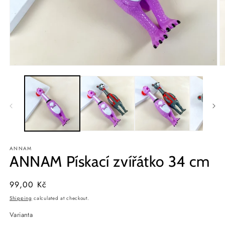
Open
O
media
m
1
2
in
in
modal
m
ANNAM
ANNAM Pískací zvířátko 34 cm
Regular
99,00 Kč
price
Shipping
calculated at checkout.
Varianta