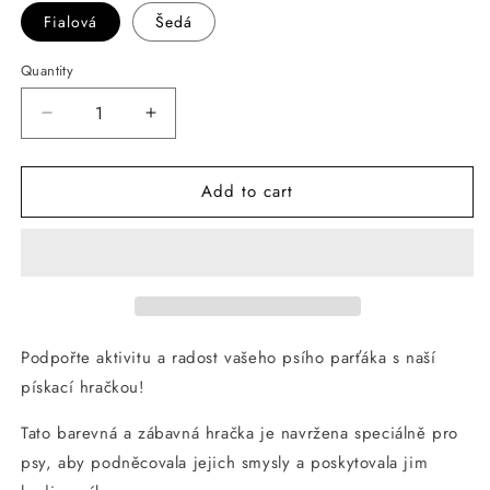
Fialová
Šedá
Quantity
Decrease
Increase
quantity
quantity
for
for
Add to cart
ANNAM
ANNAM
Pískací
Pískací
zvířátko
zvířátko
34
34
cm
cm
Podpořte aktivitu a radost vašeho psího parťáka s naší
pískací hračkou!
Tato barevná a zábavná hračka je navržena speciálně pro
psy, aby podněcovala jejich smysly a poskytovala jim