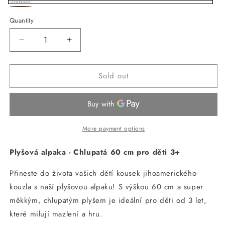
Bílá
Variant
Hnědá
Variant
Quantity
sold
sold
out
out
Decrease
Increase
or
or
quantity
quantity
unavailable
for
for
unavailable
Sold out
Plyšová
Plyšová
lama
lama
60cm
60cm
More payment options
Plyšová alpaka - Chlupatá 60 cm pro děti 3+
Přineste do života vašich dětí kousek jihoamerického
kouzla s naší plyšovou alpaku! S výškou 60 cm a super
měkkým, chlupatým plyšem je ideální pro děti od 3 let,
které milují mazlení a hru.