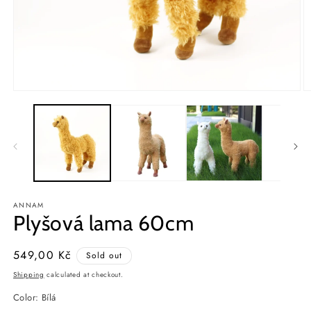
Open
O
media
m
1
2
in
in
modal
m
ANNAM
Plyšová lama 60cm
Regular
549,00 Kč
Sold out
price
Shipping
calculated at checkout.
Color:
Bílá