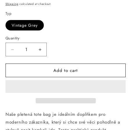
price
price
Shipping
calculated at checkout.
Typ
Vintage Grey
Quantity
Decrease
Increase
quantity
quantity
for
for
Add to cart
Vintage
Vintage
Print
Print
Canvas
Canvas
Shoulder
Shoulder
Bag
Bag
Vintage
Vintage
Grey
Grey
Naše pletená tote bag je ideálním doplňkem pro
moderního zákazníka, který si chce své věci pohodlně a