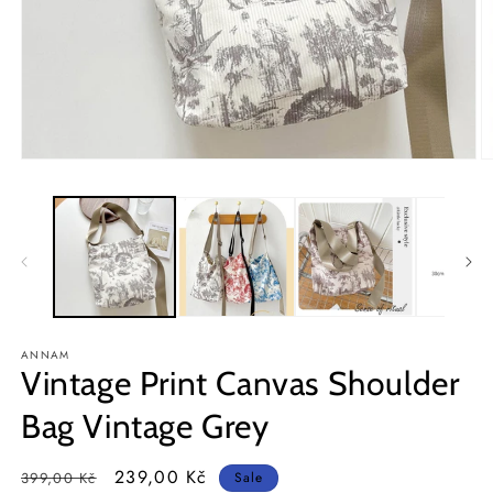
Open
O
media
m
1
2
in
in
modal
m
ANNAM
Vintage Print Canvas Shoulder
Bag Vintage Grey
Regular
Sale
239,00 Kč
399,00 Kč
Sale