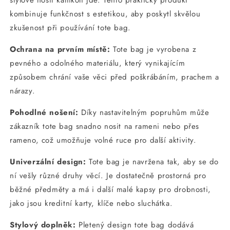
stylově nosit kamkoli jde. Tento praktický produkt
kombinuje funkčnost s estetikou, aby poskytl skvělou
zkušenost při používání tote bag.
Ochrana na prvním místě:
Tote bag je vyrobena z
pevného a odolného materiálu, který vynikajícím
způsobem chrání vaše věci před poškrábáním, prachem a
nárazy.
Pohodlné nošení:
Díky nastavitelným popruhům může
zákazník tote bag snadno nosit na rameni nebo přes
rameno, což umožňuje volné ruce pro další aktivity.
Univerzální design:
Tote bag je navržena tak, aby se do
ní vešly různé druhy věcí. Je dostatečně prostorná pro
běžné předměty a má i další malé kapsy pro drobnosti,
jako jsou kreditní karty, klíče nebo sluchátka.
Stylový doplněk:
Pletený design tote bag dodává