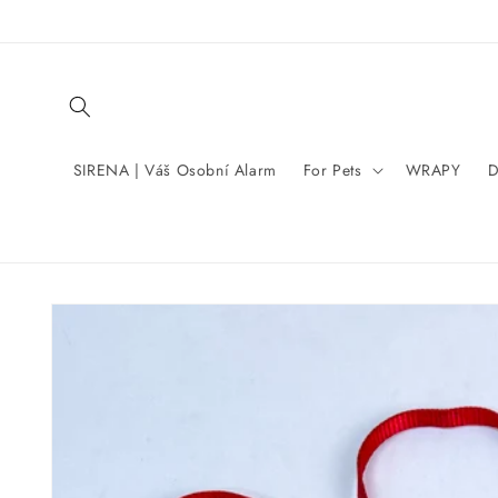
Skip to
content
SIRENA | Váš Osobní Alarm
For Pets
WRAPY
D
Skip to
product
information