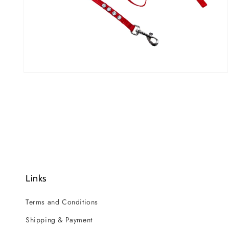
Open
media
2
in
modal
Links
Terms and Conditions
Shipping & Payment