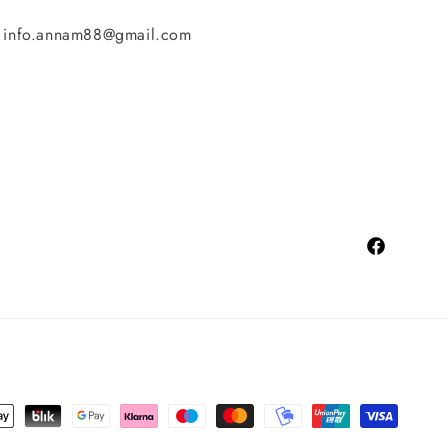
info.annam88@gmail.com
Facebook
yment
thods