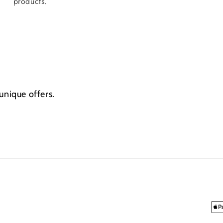
products.
unique offers.
Pa
me