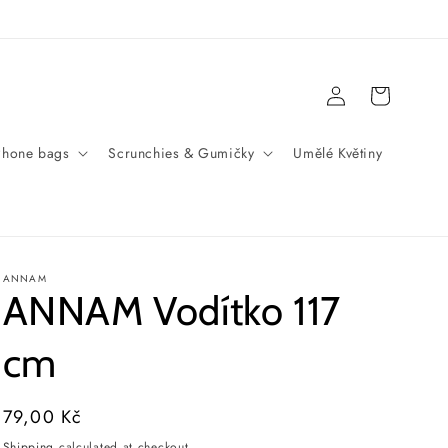
Log
Cart
in
Phone bags
Scrunchies & Gumičky
Umělé Květiny
ANNAM
ANNAM Vodítko 117
cm
Regular
79,00 Kč
price
Shipping
calculated at checkout.