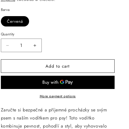
Barva
Červená
Quantity
Decrease
Increase
quantity
quantity
for
for
Add to cart
ANNAM
ANNAM
Vodítko
Vodítko
117
117
cm
cm
More payment options
Zaručte si bezpečné a příjemné procházky se svým
psem s naším vodítkem pro psy! Toto vodítko
kombinuje pevnost, pohodlí a styl, aby vyhovovalo